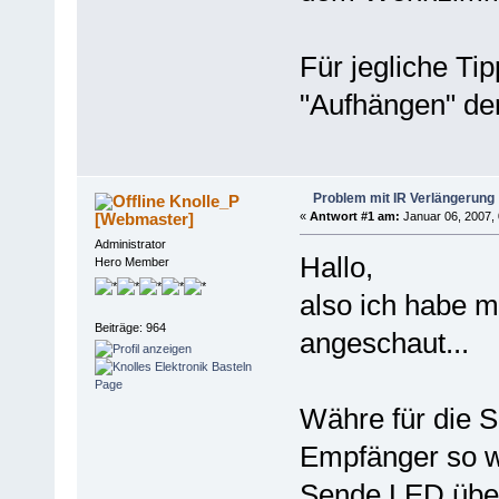
Für jegliche Ti
"Aufhängen" der
Problem mit IR Verlängerung
Knolle_P
[Webmaster]
«
Antwort #1 am:
Januar 06, 2007, 
Administrator
Hallo,
Hero Member
also ich habe m
Beiträge: 964
angeschaut...
Währe für die S
Empfänger so w
Sende LED über