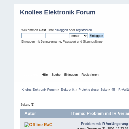
Knolles Elektronik Forum
Willkommen
Gast
. Bitte
einloggen
oder
registrieren
.
Einloggen mit Benutzername, Passwort und Sitzungslänge
Übersicht
Hilfe
Suche
Einloggen
Registrieren
Knolles Elektronik Forum
»
Elektronik
»
Projekte dieser Seite
»
45   IR-Verl
Seiten: [
1
]
Autor
Thema: Problem mit IR Verlä
Problem mit IR Verlängerung
RaC
«
am:
Dezember 31, 2006, 12:33:38 