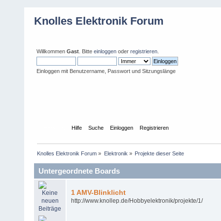
Knolles Elektronik Forum
Willkommen
Gast
. Bitte
einloggen
oder
registrieren
.
Einloggen mit Benutzername, Passwort und Sitzungslänge
Übersicht
Hilfe
Suche
Einloggen
Registrieren
Knolles Elektronik Forum
»
Elektronik
»
Projekte dieser Seite
Untergeordnete Boards
1 AMV-Blinklicht
http://www.knollep.de/Hobbyelektronik/projekte/1/