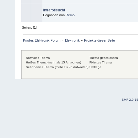
Infrarotleucht
Begonnen von
Remo
Seiten: [
1
]
Knolles Elektronik Forum
»
Elektronik
»
Projekte dieser Seite
Normales Thema
Thema geschlossen
Heißes Thema (mehr als 15 Antworten)
Fixiertes Thema
Sehr heißes Thema (mehr als 25 Antworten)
Umfrage
SMF 2.0.1