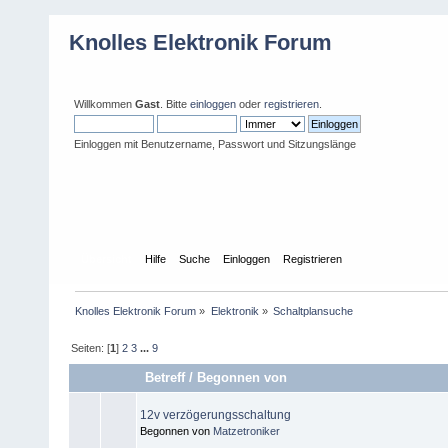
Knolles Elektronik Forum
Willkommen
Gast
. Bitte
einloggen
oder
registrieren
.
Einloggen mit Benutzername, Passwort und Sitzungslänge
Übersicht
Hilfe
Suche
Einloggen
Registrieren
Knolles Elektronik Forum
»
Elektronik
»
Schaltplansuche
Seiten: [
1
]
2
3
...
9
Betreff
/
Begonnen von
12v verzögerungsschaltung
Begonnen von
Matzetroniker