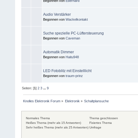
Begonnen von
Eberhard
Audio Verstärker
Begonnen von
Wackelkontakt
Suche spezielle PC-Lüftersteuerung
Begonnen von
Caveman
Automatik Dimmer
Begonnen von
Haitu948
LED Fotoblitz mit Einstelllicht
Begonnen von
traum-prinz
Seiten: [
1
]
2
3
...
9
Knolles Elektronik Forum
»
Elektronik
»
Schaltplansuche
Normales Thema
Thema geschlossen
Heißes Thema (mehr als 15 Antworten)
Fixiertes Thema
Sehr heißes Thema (mehr als 25 Antworten)
Umfrage