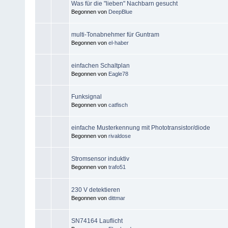
Was für die "lieben" Nachbarn gesucht
Begonnen von
DeepBlue
multi-Tonabnehmer für Guntram
Begonnen von
el-haber
einfachen Schaltplan
Begonnen von
Eagle78
Funksignal
Begonnen von
catfisch
einfache Musterkennung mit Phototransistor/diode
Begonnen von
rivaldose
Stromsensor induktiv
Begonnen von
trafo51
230 V detektieren
Begonnen von
dittmar
SN74164 Lauflicht