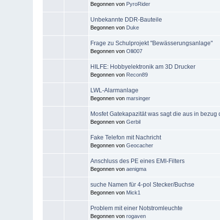
Begonnen von
PyroRider
Unbekannte DDR-Bauteile
Begonnen von
Duke
Frage zu Schulprojekt "Bewässerungsanlage"
Begonnen von
Olli007
HILFE: Hobbyelektronik am 3D Drucker
Begonnen von
Recon89
LWL-Alarmanlage
Begonnen von
marsinger
Mosfet Gatekapazität was sagt die aus in bezug 
Begonnen von
Gerbil
Fake Telefon mit Nachricht
Begonnen von
Geocacher
Anschluss des PE eines EMI-Filters
Begonnen von
aenigma
suche Namen für 4-pol Stecker/Buchse
Begonnen von
Mick1
Problem mit einer Notstromleuchte
Begonnen von
rogaven