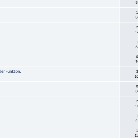
8
1
8
2
9
1
8
0
7
der Funktion.
3
10
0
8
2
9
1
9
1
11