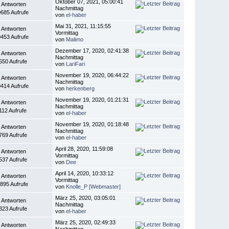
Oktober 07, 2021, 05:00:41
 Antworten
Nachmittag
685 Aufrufe
von
el-haber
Mai 31, 2021, 11:15:55
 Antworten
Vormittag
453 Aufrufe
von
Malimo
Dezember 17, 2020, 02:41:38
 Antworten
Nachmittag
550 Aufrufe
von
LariFari
November 19, 2020, 06:44:22
 Antworten
Nachmittag
414 Aufrufe
von
herkenberg
November 19, 2020, 01:21:31
 Antworten
Nachmittag
112 Aufrufe
von
el-haber
November 19, 2020, 01:18:48
 Antworten
Nachmittag
769 Aufrufe
von
el-haber
April 28, 2020, 11:59:08
 Antworten
Vormittag
537 Aufrufe
von
Dee
April 14, 2020, 10:33:12
 Antworten
Vormittag
895 Aufrufe
von
Knolle_P [Webmaster]
März 25, 2020, 03:05:01
 Antworten
Nachmittag
323 Aufrufe
von
el-haber
März 25, 2020, 02:49:33
 Antworten
Nachmittag