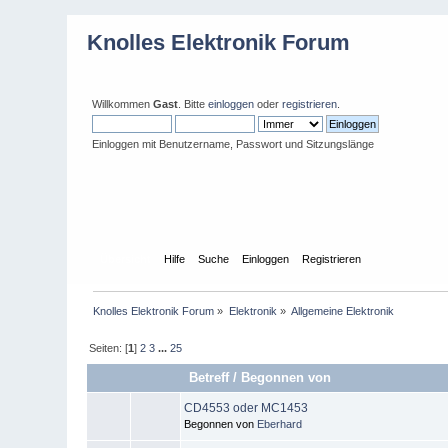
Knolles Elektronik Forum
Willkommen
Gast
. Bitte
einloggen
oder
registrieren
.
Einloggen mit Benutzername, Passwort und Sitzungslänge
Übersicht
Hilfe
Suche
Einloggen
Registrieren
Knolles Elektronik Forum
»
Elektronik
»
Allgemeine Elektronik
Seiten: [
1
]
2
3
...
25
Betreff
/
Begonnen von
CD4553 oder MC1453
Begonnen von
Eberhard