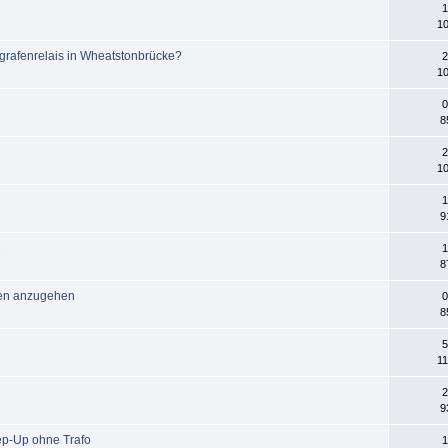
1
10
egrafenrelais in Wheatstonbrücke?
2
10
0
8
2
10
1
9
e
1
8
len anzugehen
0
8
5
11
2
9
ep-Up ohne Trafo
1