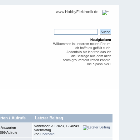
www.HobbyElektronik.de
Neuigkeiten:
Willkommen in unserem neuen Forum.
Ich hoffe es gefällt euch.
Jedenfalls bin ich froh das ich
die Beiträge aus dem alten
Forum größtenteils retten konnte.
Viel Spass hier!!
rten
/
Aufrufe
Letzter Beitrag
November 20, 2023, 12:40:49
 Antworten
Nachmittag
099 Aufrufe
von
Eberhard