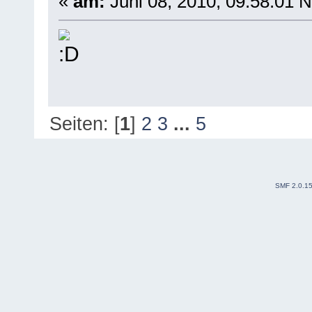
«
am:
Juni 08, 2010, 09:58:01 
Seiten: [
1
]
2
3
...
5
SMF 2.0.1