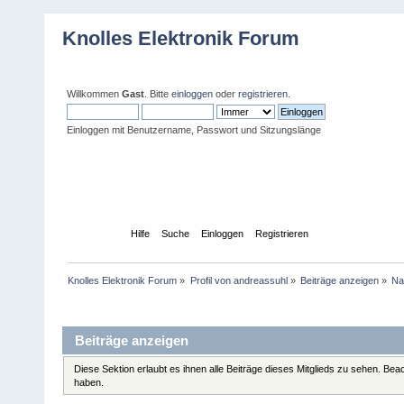
Knolles Elektronik Forum
Willkommen
Gast
. Bitte
einloggen
oder
registrieren
.
Einloggen mit Benutzername, Passwort und Sitzungslänge
Übersicht
Hilfe
Suche
Einloggen
Registrieren
Knolles Elektronik Forum
»
Profil von andreassuhl
»
Beiträge anzeigen
»
Na
Profil-Information
Beiträge anzeigen
Diese Sektion erlaubt es ihnen alle Beiträge dieses Mitglieds zu sehen. Be
haben.