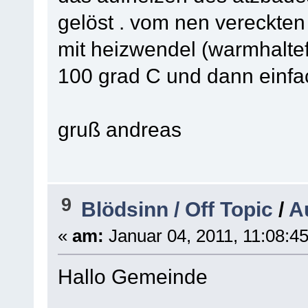
gelöst . vom nen vereckten 
mit heizwendel (warmhaltef
100 grad C und dann einfac
gruß andreas
9
Blödsinn / Off Topic
/
A
«
am:
Januar 04, 2011, 11:08:45
Hallo Gemeinde