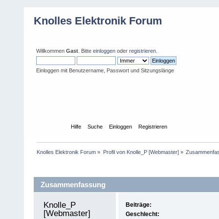
Knolles Elektronik Forum
Willkommen
Gast
. Bitte
einloggen
oder
registrieren
.
Einloggen mit Benutzername, Passwort und Sitzungslänge
Übersicht
Hilfe
Suche
Einloggen
Registrieren
Knolles Elektronik Forum
»
Profil von Knolle_P [Webmaster]
»
Zusammenfa
Profil-Information
Zusammenfassung
Knolle_P 
Beiträge:
[Webmaster] 
Geschlecht: