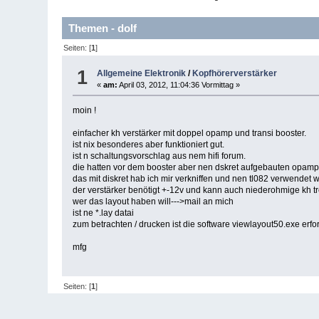
Themen - dolf
Seiten: [
1
]
1
Allgemeine Elektronik
/
Kopfhörerverstärker
«
am:
April 03, 2012, 11:04:36 Vormittag »
moin !
einfacher kh verstärker mit doppel opamp und transi booster.
ist nix besonderes aber funktioniert gut.
ist n schaltungsvorschlag aus nem hifi forum.
die hatten vor dem booster aber nen dskret aufgebauten opamp
das mit diskret hab ich mir verkniffen und nen tl082 verwendet w
der verstärker benötigt +-12v und kann auch niederohmige kh tr
wer das layout haben will--->mail an mich
ist ne *.lay datai
zum betrachten / drucken ist die software viewlayout50.exe erf
mfg
Seiten: [
1
]