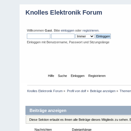
Knolles Elektronik Forum
Willkommen
Gast
. Bitte
einloggen
oder
registrieren
.
Einloggen mit Benutzername, Passwort und Sitzungslänge
Übersicht
Hilfe
Suche
Einloggen
Registrieren
Knolles Elektronik Forum
»
Profil von dolf
»
Beiträge anzeigen
»
Theme
Profil-Information
Beiträge anzeigen
Diese Sektion erlaubt es ihnen alle Beiträge dieses Mitglieds zu sehen
Nachrichten
Themen
Dateianhänge