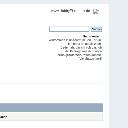
www.HobbyElektronik.de
Neuigkeiten:
Willkommen in unserem neuen Forum.
Ich hoffe es gefällt euch.
Jedenfalls bin ich froh das ich
die Beiträge aus dem alten
Forum größtenteils retten konnte.
Viel Spass hier!!
haben.