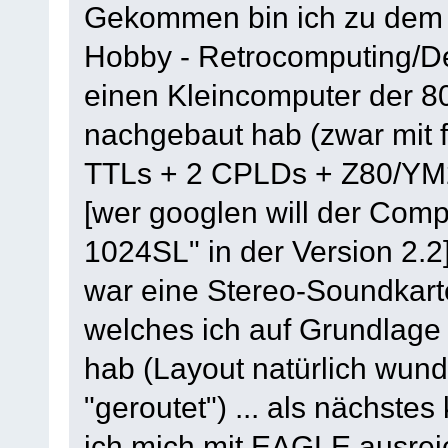
Gekommen bin ich zu dem 
Hobby - Retrocomputing/De
einen Kleincomputer der 8
nachgebaut hab (zwar mit f
TTLs + 2 CPLDs + Z80/YM
[wer googlen will der Comp
1024SL" in der Version 2.2
war eine Stereo-Soundkarte
welches ich auf Grundlage 
hab (Layout natürlich wun
"geroutet") ... als nächst
ich mich mit EAGLE ausrei