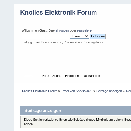
Knolles Elektronik Forum
Willkommen
Gast
. Bitte
einloggen
oder
registrieren
.
Einloggen mit Benutzername, Passwort und Sitzungslänge
Übersicht
Hilfe
Suche
Einloggen
Registrieren
Knolles Elektronik Forum
»
Profil von Shockwav3
»
Beiträge anzeigen
»
Nac
Profil-Information
Beiträge anzeigen
Diese Sektion erlaubt es ihnen alle Beiträge dieses Mitglieds zu sehen. Be
haben.