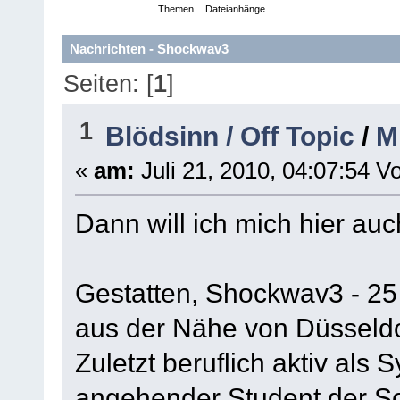
Nachrichten
Themen
Dateianhänge
Nachrichten - Shockwav3
Seiten: [
1
]
1
Blödsinn / Off Topic
/
M
«
am:
Juli 21, 2010, 04:07:54 V
Dann will ich mich hier auc
Gestatten, Shockwav3 - 25 
aus der Nähe von Düsseldo
Zuletzt beruflich aktiv als
angehender Student der So