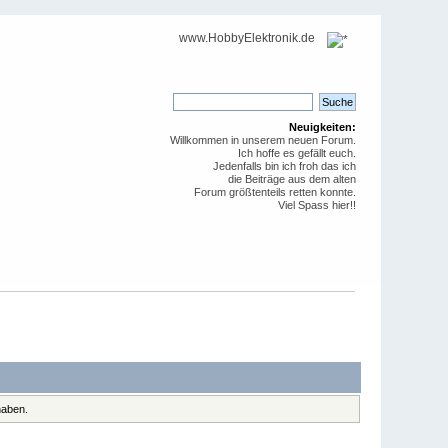
www.HobbyElektronik.de
Neuigkeiten:
Willkommen in unserem neuen Forum.
Ich hoffe es gefällt euch.
Jedenfalls bin ich froh das ich
die Beiträge aus dem alten
Forum größtenteils retten konnte.
Viel Spass hier!!
haben.