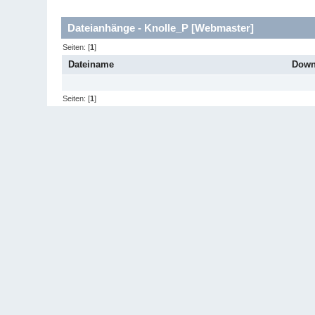
Dateianhänge - Knolle_P [Webmaster]
Seiten: [
1
]
Dateiname
Down
Seiten: [
1
]