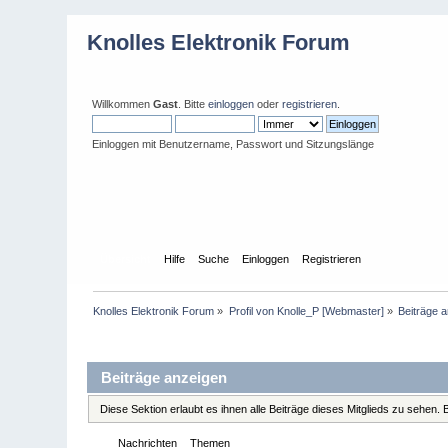
Knolles Elektronik Forum
Willkommen
Gast
. Bitte
einloggen
oder
registrieren
.
Einloggen mit Benutzername, Passwort und Sitzungslänge
Übersicht
Hilfe
Suche
Einloggen
Registrieren
Knolles Elektronik Forum
»
Profil von Knolle_P [Webmaster]
»
Beiträge 
Profil-Information
Beiträge anzeigen
Diese Sektion erlaubt es ihnen alle Beiträge dieses Mitglieds zu sehen
Nachrichten
Themen
Dateianhänge