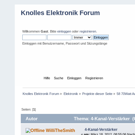
Knolles Elektronik Forum
Willkommen
Gast
. Bitte
einloggen
oder
registrieren
.
Einloggen mit Benutzername, Passwort und Sitzungslänge
Übersicht
Hilfe
Suche
Einloggen
Registrieren
Knolles Elektronik Forum
»
Elektronik
»
Projekte dieser Seite
»
58 70Watt A
Seiten: [
1
]
Autor
Thema: 4-Kanal-Verstärker (
4-Kanal-Verstärker
WilliTheSmith
«
am:
März 18, 2012, 08:55:06 Nach