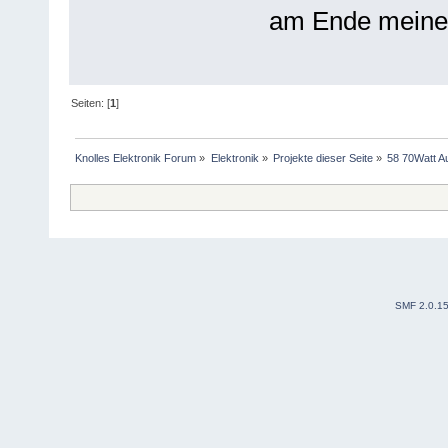
am Ende meine 
Seiten: [
1
]
Knolles Elektronik Forum
»
Elektronik
»
Projekte dieser Seite
»
58 70Watt A
SMF 2.0.1