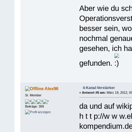
Aber wie du sch
Operationsverst
besser sein, wo
nochmal genaue
gesehen, ich ha
gefunden.
4-Kanal-Verstärker
Alex96
«
Antwort #6 am:
März 19, 2012, 09
Sr. Member
da und auf wiki
Beiträge: 369
h t t p://w w w.e
kompendium.de/