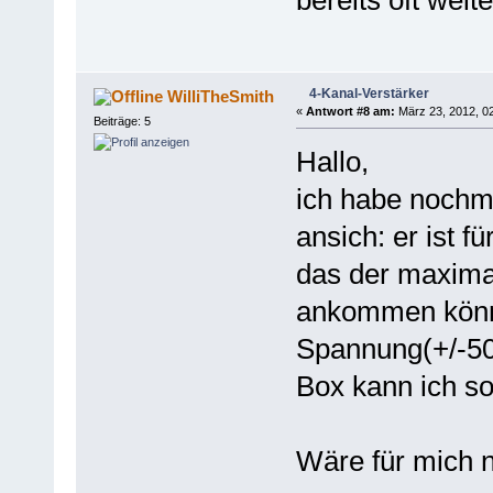
bereits oft wei
4-Kanal-Verstärker
WilliTheSmith
«
Antwort #8 am:
März 23, 2012, 02
Beiträge: 5
Hallo,
ich habe nochma
ansich: er ist 
das der maxima
ankommen könn
Spannung(+/-50V
Box kann ich so
Wäre für mich n