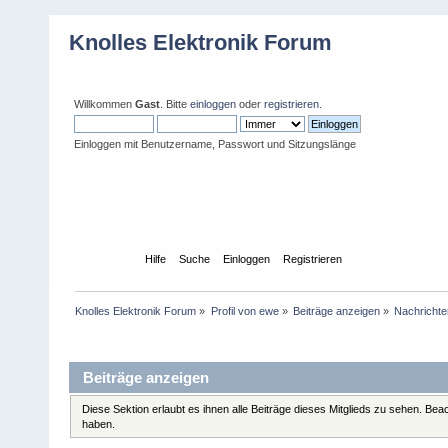
Knolles Elektronik Forum
Willkommen
Gast
. Bitte
einloggen
oder
registrieren
.
Einloggen mit Benutzername, Passwort und Sitzungslänge
Übersicht
Hilfe
Suche
Einloggen
Registrieren
Knolles Elektronik Forum
»
Profil von ewe
»
Beiträge anzeigen
»
Nachrichte
Profil-Information
Beiträge anzeigen
Diese Sektion erlaubt es ihnen alle Beiträge dieses Mitglieds zu sehen. Be
haben.